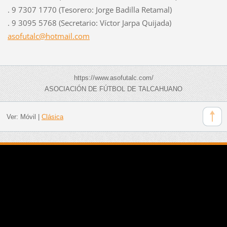
. 9 7307 1770 (Tesorero: Jorge Badilla Retamal)
. 9 3095 5768 (Secretario: Víctor Jarpa Quijada)
asofutal
c@hotmai
l.com
https://www.asofutalc.com/
ASOCIACIÓN DE FÚTBOL DE TALCAHUANO
Ver:
Móvil
|
Clásica