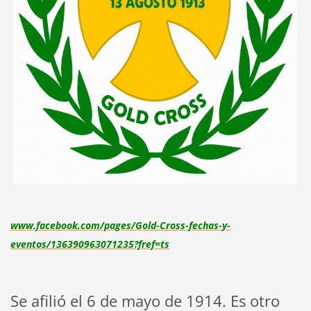
www.facebook.com/pages/Gold-Cross-fechas-y-
eventos/136390963071235?fref=ts
Se afilió el 6 de mayo de 1914. Es otro