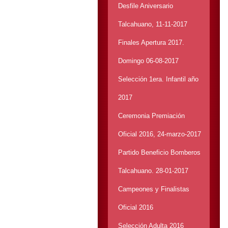
Desfile Aniversario
Talcahuano, 11-11-2017
Finales Apertura 2017.
Domingo 06-08-2017
Selección 1era. Infantil año
2017
Ceremonia Premiación
Oficial 2016, 24-marzo-2017
Partido Beneficio Bomberos
Talcahuano. 28-01-2017
Campeones y Finalistas
Oficial 2016
Selección Adulta 2016