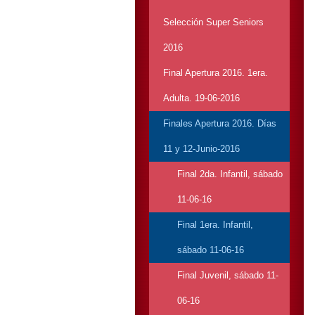
Selección Super Seniors
2016
Final Apertura 2016. 1era.
Adulta. 19-06-2016
Finales Apertura 2016. Días
11 y 12-Junio-2016
Final 2da. Infantil, sábado
11-06-16
Final 1era. Infantil,
sábado 11-06-16
Final Juvenil, sábado 11-
06-16