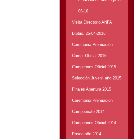
06-16
Visita Directorio ANFA
Biobio, 25-04-2016
Ceremonia Premiación
Camp. Oficial 2015
Campeones Oficial 2015
Selección Juvenil año 2015
Finales Apertura 2015
Ceremonia Premiación
Campeonato 2014
Campeones Oficial 2014
Paseo año 2014