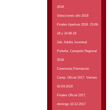
2018
Selecciones año 2018
Finales Apertura 2018. 23-06-
18 y 24-06-18
2da. Adulta Juventud
Porteña, Campeón Regional
2018
Ceremonia Premiación
Camp. Oficial 2017. Viernes
02-03-2018
Finales Oficial 2017,
domingo 10-12-2017