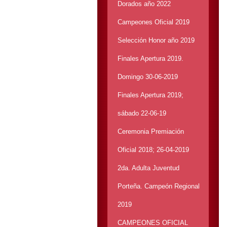
Dorados año 2022
Campeones Oficial 2019
Selección Honor año 2019
Finales Apertura 2019.
Domingo 30-06-2019
Finales Apertura 2019;
sábado 22-06-19
Ceremonia Premiación
Oficial 2018; 26-04-2019
2da. Adulta Juventud
Porteña. Campeón Regional
2019
CAMPEONES OFICIAL