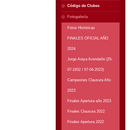
Código de Clubes
Fotogalería
Fotos Históricas
FINALES OFICIAL AÑO
2024
Jorge Araya Avendaño (25-
07-1932 / 07-04-2023)
Campeones Clausura Año
2023
Finales Apertura año 2023
Finales Clausura 2022
Finales Apertura 2022